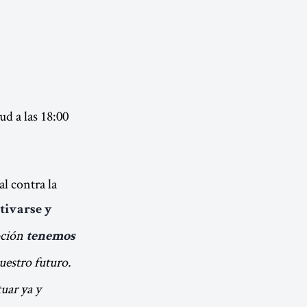
ud a las 18:00
l contra la
tivarse y
epción
tenemos
uestro futuro.
uar ya y