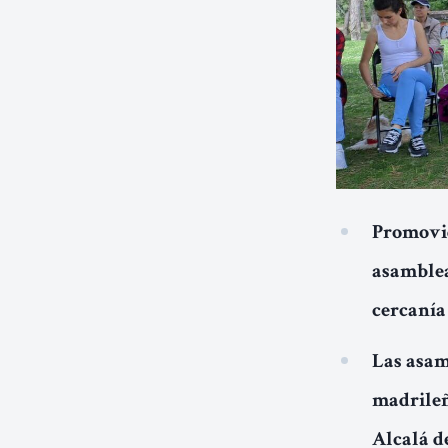
Promovid
asamblea
cercanía 
Las asam
madrileñ
Alcalá d