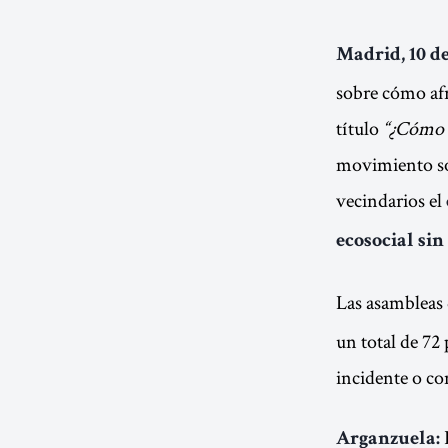
Madrid, 10 de
sobre cómo afr
título
“¿Cómo v
movimiento soc
vecindarios el
ecosocial sin
Las asambleas 
un total de 72
incidente o co
P
Arganzuela: