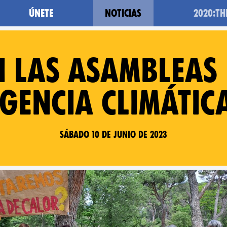
Únete
Noticias
2020:T
 las Asambleas
gencia climátic
Sábado 10 de junio de 2023