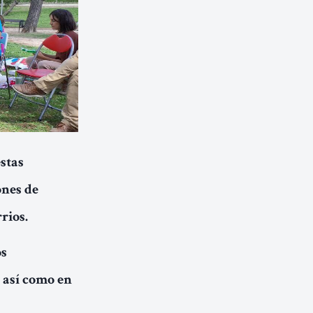
stas
ones de
rios.
os
 así como en