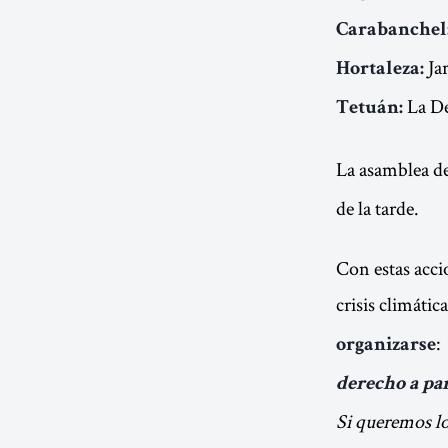
Carabanchel
Jar
Hortaleza:
La De
Tetuán:
La asamblea d
de la tarde.
Con estas acc
crisis climátic
:
organizarse
derecho a par
Si queremos lo