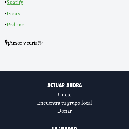
▪️
Spotify
▪️
Ivoox
▪️
Podimo
🎙¡Amor y furia!✨
Actuar ahora
Únete
Encuentra tu grupo local
Donar