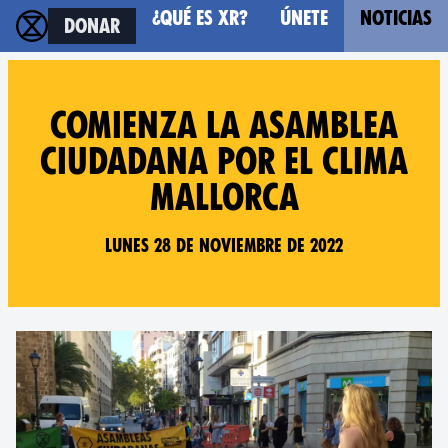
¿Qué es XR?
Únete
Noticias
Donar
Comienza la Asamblea
Ciudadana por el Clima
Mallorca
Lunes 28 de noviembre de 2022