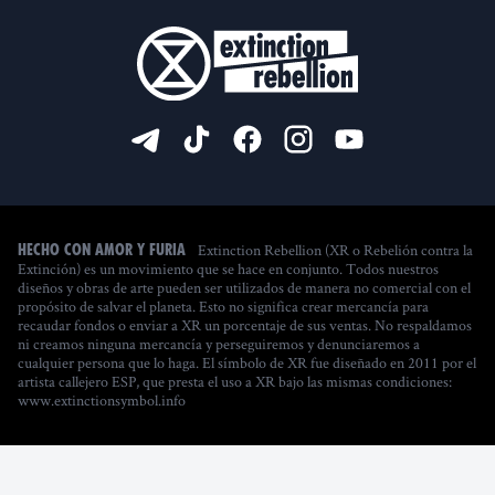
Extinction Rebellion (XR o Rebelión contra la
Hecho con amor y furia
Extinción) es un movimiento que se hace en conjunto. Todos nuestros
diseños y obras de arte pueden ser utilizados de manera no comercial con el
propósito de salvar el planeta. Esto no significa crear mercancía para
recaudar fondos o enviar a XR un porcentaje de sus ventas. No respaldamos
ni creamos ninguna mercancía y perseguiremos y denunciaremos a
cualquier persona que lo haga. El símbolo de XR fue diseñado en 2011 por el
artista callejero ESP, que presta el uso a XR bajo las mismas condiciones:
www.extinctionsymbol.info