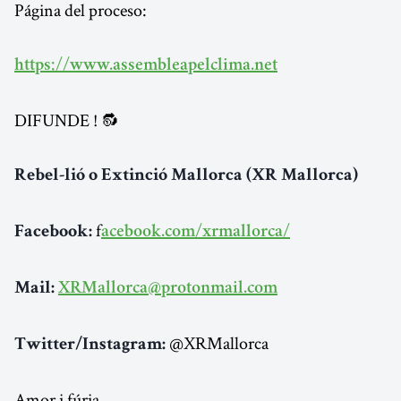
Página del proceso:
https://www.assembleapelclima.net
DIFUNDE ! 🔂
Rebel-lió o Extinció Mallorca (XR Mallorca)
f
Facebook:
acebook.com/xrmallorca/
Mail:
XRMallorca@protonmail.com
@XRMallorca
Twitter/Instagram:
Amor i fúria